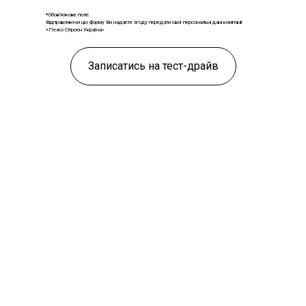
*Обов'язкове поле
Відправляючи цю форму Ви надаєте згоду передати свої персональні дані компанії
«Пежо Сітроен Україна»
Записатись на тест-драйв